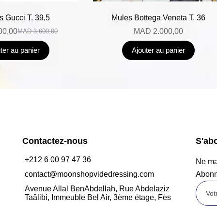
s Gucci T. 39,5
Mules Bottega Veneta T. 36
00,00
MAD
2.000,00
MAD
3.600,00
ter au panier
Ajouter au panier
Contactez-nous
S'ab
+212 6 00 97 47 36
Ne man
contact@moonshopvidedressing.com
Abonn
Avenue Allal BenAbdellah, Rue Abdelaziz
Taâlibi, Immeuble Bel Air, 3ème étage, Fès