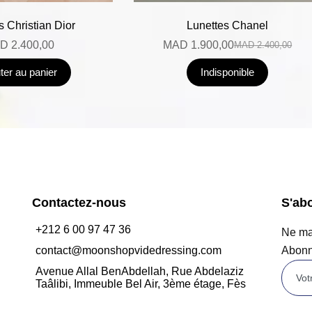
s Christian Dior
Lunettes Chanel
D
2.400,00
MAD
1.900,00
MAD
2.400,00
ter au panier
Indisponible
Contactez-nous
S'ab
+212 6 00 97 47 36
Ne man
contact@moonshopvidedressing.com
Abonn
Avenue Allal BenAbdellah, Rue Abdelaziz
Taâlibi, Immeuble Bel Air, 3ème étage, Fès