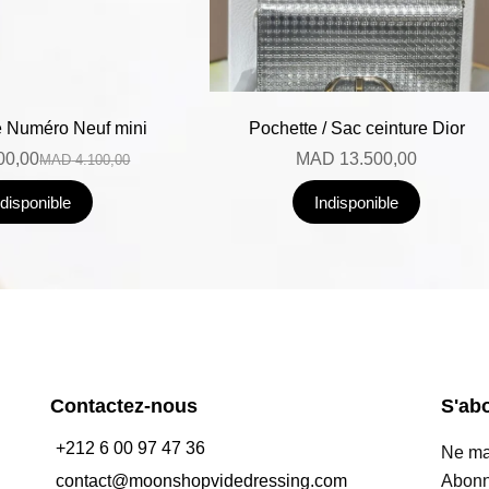
 Numéro Neuf mini
Pochette / Sac ceinture Dior
00,00
MAD
13.500,00
MAD
4.100,00
ndisponible
Indisponible
Contactez-nous
S'ab
+212 6 00 97 47 36
Ne man
contact@moonshopvidedressing.com
Abonn