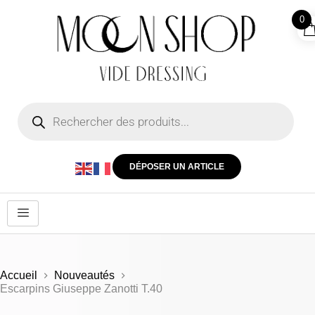
0
DÉPOSER UN ARTICLE
Accueil
Nouveautés
Escarpins Giuseppe Zanotti T.40