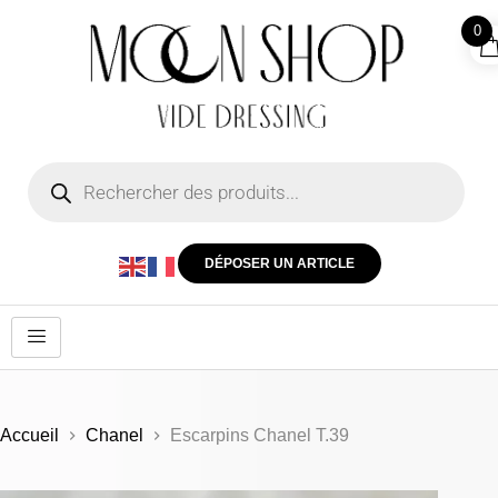
0
DÉPOSER UN ARTICLE
Accueil
Chanel
Escarpins Chanel T.39