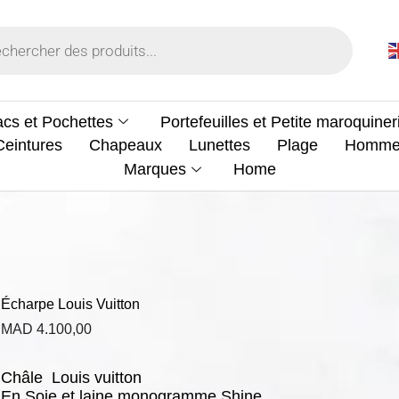
cs et Pochettes
Portefeuilles et Petite maroquiner
Ceintures
Chapeaux
Lunettes
Plage
Homm
Marques
Home
Écharpe Louis Vuitton
MAD
4.100,00
Châle Louis vuitton
En Soie et laine monogramme Shine