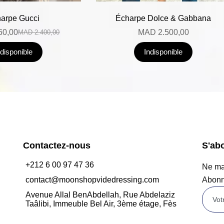
arpe Gucci
Écharpe Dolce & Gabbana
60,00
MAD
2.500,00
MAD
2.400,00
ndisponible
Indisponible
Contactez-nous
S'ab
+212 6 00 97 47 36
Ne man
contact@moonshopvidedressing.com
Abonn
Avenue Allal BenAbdellah, Rue Abdelaziz
Taâlibi, Immeuble Bel Air, 3ème étage, Fès