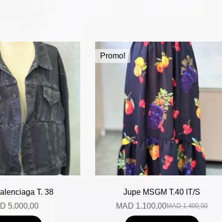
Promo!
alenciaga T. 38
Jupe MSGM T.40 IT/S
D
5.000,00
MAD
1.100,00
MAD
1.400,00