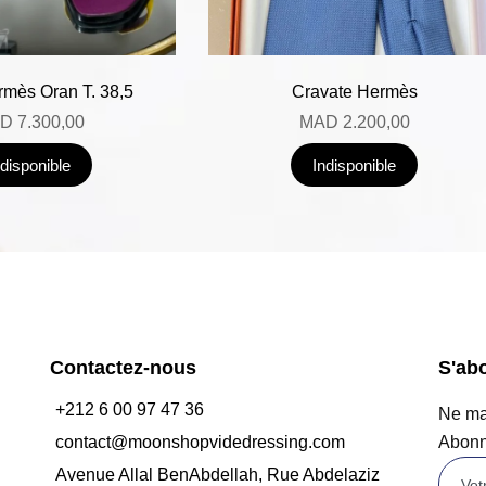
mès Oran T. 38,5
Cravate Hermès
D
7.300,00
MAD
2.200,00
ndisponible
Indisponible
Contactez-nous
S'ab
+212 6 00 97 47 36
Ne man
contact@moonshopvidedressing.com
Abonn
Avenue Allal BenAbdellah, Rue Abdelaziz