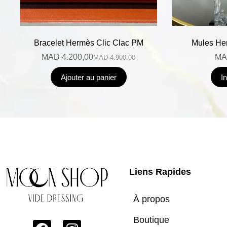
Bracelet Hermès Clic Clac PM
Mules Her
MAD
4.200,00
MA
MAD
4.900,00
Ajouter au panier
I
Liens Rapides
À propos
Boutique