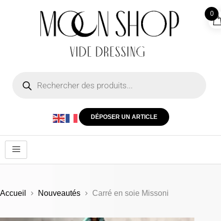
0
DÉPOSER UN ARTICLE
Accueil
Nouveautés
Carré en soie Missoni