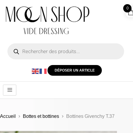
0
DÉPOSER UN ARTICLE
Accueil
Bottes et bottines
Bottines Givenchy T.37