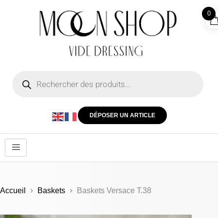
0
DÉPOSER UN ARTICLE
Accueil
Baskets
Baskets Versace T.38