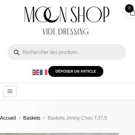
0
DÉPOSER UN ARTICLE
Accueil
Baskets
Baskets Jimmy Choo T.37,5