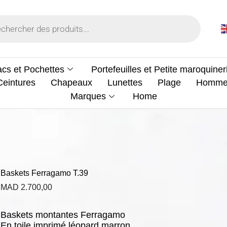
cs et Pochettes
Portefeuilles et Petite maroquiner
Ceintures
Chapeaux
Lunettes
Plage
Homm
Marques
Home
Baskets Ferragamo T.39
MAD
2.700,00
Baskets montantes Ferragamo
En toile imprimé léopard marron