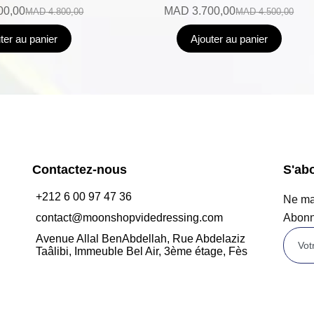
00,00
MAD
3.700,00
MAD
4.800,00
MAD
4.500,00
ter au panier
Ajouter au panier
Contactez-nous
S'ab
+212 6 00 97 47 36
Ne man
contact@moonshopvidedressing.com
Abonn
Avenue Allal BenAbdellah, Rue Abdelaziz
Taâlibi, Immeuble Bel Air, 3ème étage, Fès