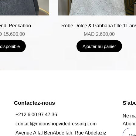
endi Peekaboo
Robe Dolce & Gabbana fille 11 an
D
15.600,00
MAD
2.600,00
ndisponible
Ajouter au panier
Contactez-nous
S'ab
+212 6 00 97 47 36
Ne man
contact@moonshopvidedressing.com
Abonn
Avenue Allal BenAbdellah, Rue Abdelaziz