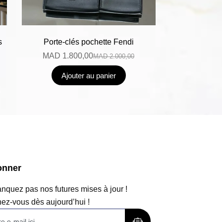
s
Porte-clés pochette Fendi
MAD
1.800,00
MAD
2.000,00
Ajouter au panier
onner
quez pas nos futures mises à jour !
ez-vous dès aujourd’hui !