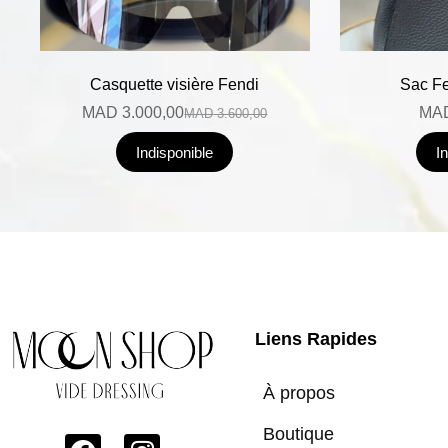
Casquette visière Fendi
Sac F
MAD
3.000,00
MA
MAD
3.600,00
Indisponible
I
Liens Rapides
À propos
Boutique