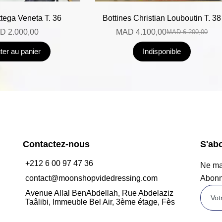
tega Veneta T. 36
Bottines Christian Louboutin T. 38
D
2.000,00
MAD
4.100,00
MAD
6.200,00
ter au panier
Indisponible
Contactez-nous
S'ab
+212 6 00 97 47 36
Ne man
contact@moonshopvidedressing.com
Abonn
Avenue Allal BenAbdellah, Rue Abdelaziz
Taâlibi, Immeuble Bel Air, 3ème étage, Fès