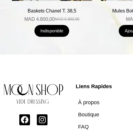
Baskets Chanel T. 38,5
Mules Bot
MAD
4.800,00
MA
MAD
5.800,00
Indisponible
Ajou
Liens Rapides
À propos
Boutique
FAQ