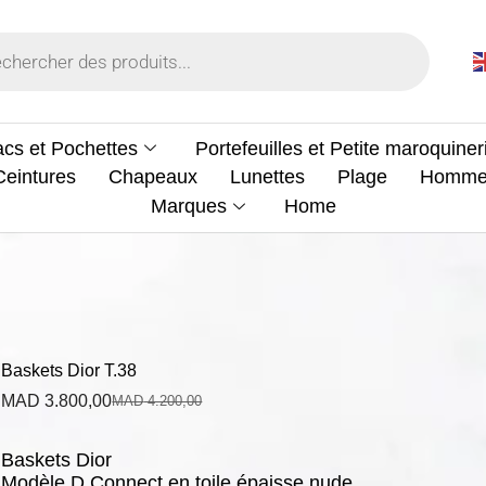
cs et Pochettes
Portefeuilles et Petite maroquiner
Ceintures
Chapeaux
Lunettes
Plage
Homm
Marques
Home
Baskets Dior T.38
MAD
3.800,00
MAD
4.200,00
Baskets Dior
Modèle D Connect en toile épaisse nude