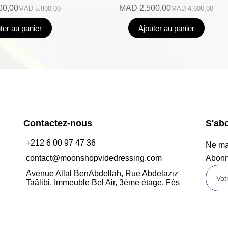
00,00
MAD
2.500,00
MAD
5.800,00
MAD
4.600,00
ter au panier
Ajouter au panier
Contactez-nous
S'ab
+212 6 00 97 47 36
Ne man
contact@moonshopvidedressing.com
Abonn
Avenue Allal BenAbdellah, Rue Abdelaziz
Taâlibi, Immeuble Bel Air, 3ème étage, Fès